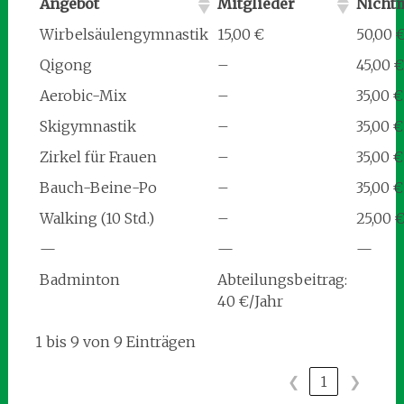
Angebot
Mitglieder
Nichtm
Wirbelsäulengymnastik
15,00 €
50,00 
Qigong
–
45,00 €
Aerobic-Mix
–
35,00 €
Skigymnastik
–
35,00 €
Zirkel für Frauen
–
35,00 €
Bauch-Beine-Po
–
35,00 €
Walking (10 Std.)
–
25,00 
—
—
—
Badminton
Abteilungsbeitrag:
40 €/Jahr
1 bis 9 von 9 Einträgen
❮
1
❯