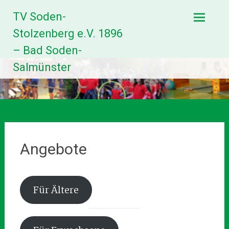
Zum
TV Soden-
Inhalt
springen
Stolzenberg e.V. 1896
– Bad Soden-
Salmünster
Angebote
Für Ältere