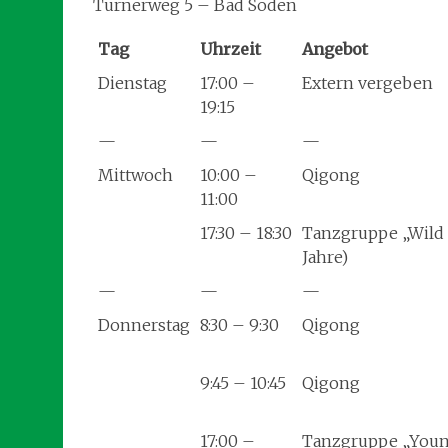
Turnerweg 5 – Bad Soden
Tag
Uhrzeit
Angebot
Dienstag
17:00 –
Extern vergeben
19:15
—
—
—
Mittwoch
10:00 –
Qigong
11:00
17:30 – 18:30
Tanzgruppe „Wild F
Jahre)
—
—
—
Donnerstag
8:30 – 9:30
Qigong
9:45 – 10:45
Qigong
17:00 –
Tanzgruppe „Young