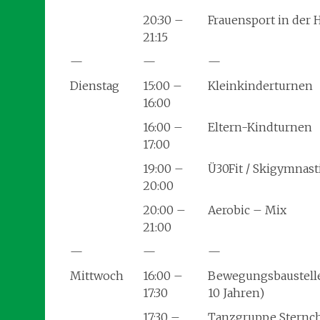
20:30 –
Frauensport in der H
21:15
—
—
—
Dienstag
15:00 –
Kleinkinderturnen
16:00
16:00 –
Eltern-Kindturnen
17:00
19:00 –
Ü30Fit / Skigymnast
20:00
20:00 –
Aerobic – Mix
21:00
—
—
—
Mittwoch
16:00 –
Bewegungsbaustelle 
17:30
10 Jahren)
17:30 –
Tanzgruppe Sternche