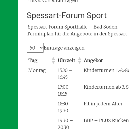
1 bis 4 von 4 Einträgen
Spessart-Forum Sport
Spessart-Forum Sporthalle – Bad Soden
Terminplan für die Angebote in der Spessart
Einträge anzeigen
Tag
Uhrzeit
Angebot
Montag
15:30 –
Kinderturnen 1.-2.-S
16:45
17:00 –
Kinderturnen ab 3. 
18:15
18:30 –
Fit in jedem Alter
19:30
19:30 –
BBP – PLUS Rücken
20:30