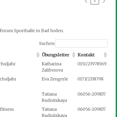
❮
1
❯
-Forum Sporthalle in Bad Soden.
Suchen:
Übungsleiter
Kontakt
chuljahr
Katharina
0151/23978569
Zaliberova
Schuljahr
Eva Zengerle
0173/2338798
Tatiana
06056-209837
Rudnitskaya
fitness
Tatiana
06056-209837
Rudnitskaya