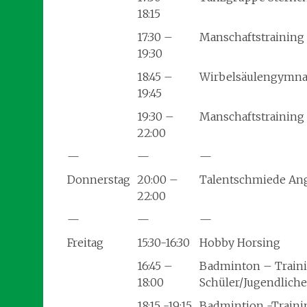
18:15
17:30 –
Manschaftstraining
19:30
18:45 –
Wirbelsäulengymna
19:45
19:30 –
Manschaftstrainin
22:00
—
—
—
Donnerstag
20:00 –
Talentschmiede An
22:00
—
—
—
Freitag
15:30-16:30
Hobby Horsing
16:45 –
Badminton – Train
18:00
Schüler/Jugendlich
18:15 -19:15
Badmintion -Traini