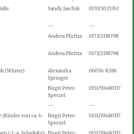
alle
Sandy Jaschik
0170/3025763
—
—
Andrea Plichta
0173/2338798
Andrea Plichta
0173/2338798
ik (Winter)
Alexandra
06056-8286
Springer
Birgit Peter-
0151/59480337
Sperzel
—
—
(Kinder von ca. 4-
Birgit Peter-
0151/59480337
Sperzel
n ( 1.-4. Schuljahr)
Birgit Peter-
0151/59480337