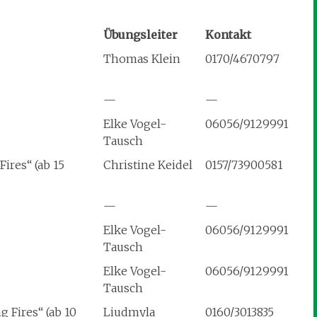
Übungsleiter
Kontakt
Thomas Klein
0170/4670797
—
—
Elke Vogel-
06056/9129991
Tausch
ires“ (ab 15
Christine Keidel
0157/73900581
—
—
Elke Vogel-
06056/9129991
Tausch
Elke Vogel-
06056/9129991
Tausch
 Fires“ (ab 10
Liudmyla
0160/3013835