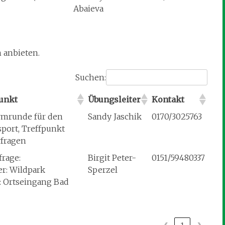
Abaieva
 anbieten.
Suchen:
unkt
Übungsleiter
Kontakt
mrunde für den
Sandy Jaschik
0170/3025763
sport, Treffpunkt
rfragen
frage:
Birgit Peter-
0151/59480337
: Wildpark
Sperzel
: Ortseingang Bad