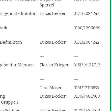
Sperzel
 Jugend Badminton
Lukas Becker
0171/2084242
stik
0160/1290669
g Badminton
Lukas Becker
0171/2084242
—
—
gebot für Männer
Florian Krieger
0151/16122712
—
—
Tina Moser
0151/12315835
ing
Lukas Becker
0170/4482400
e Gruppe 1
ng Schüler
Lukas Becker
0170/4482400