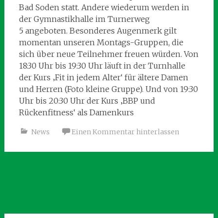
Bad Soden statt. Andere wiederum werden in
der Gymnastikhalle im Turnerweg
5 angeboten. Besonderes Augenmerk gilt
momentan unseren Montags-Gruppen, die
sich über neue Teilnehmer freuen würden. Von
18:30 Uhr bis 19:30 Uhr läuft in der Turnhalle
der Kurs ‚Fit in jedem Alter‘ für ältere Damen
und Herren (Foto kleine Gruppe). Und von 19:30
Uhr bis 20:30 Uhr der Kurs ‚BBP und
Rückenfitness‘ als Damenkurs
News
Einen Kommentar hinterlassen
Beitragsnavigation
←
Neue Tanzkurse für
Mitgliederversammlung
Kinder
21. Mai 2026 – 19:30 Uhr
→